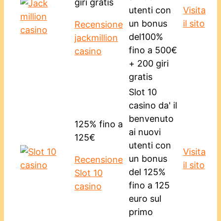
giri gratis
utenti con
Visita
un bonus
il sito
Recensione
del100%
jackmillion
fino a 500€
casino
+ 200 giri
gratis
Slot 10
casino da' il
benvenuto
125% fino a
ai nuovi
125€
utenti con
Visita
un bonus
Recensione
il sito
del 125%
Slot 10
fino a 125
casino
euro sul
primo