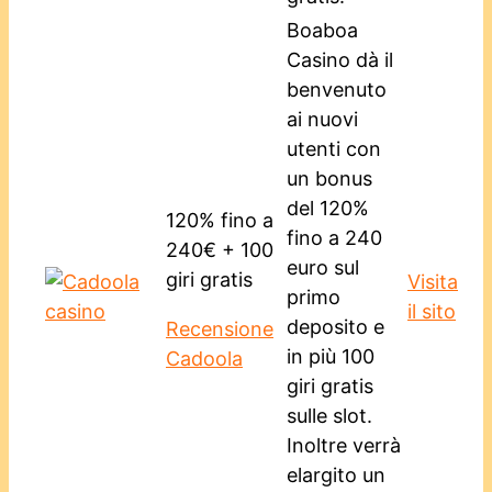
Boaboa
Casino dà il
benvenuto
ai nuovi
utenti con
un bonus
del 120%
120% fino a
fino a 240
240€ + 100
euro sul
giri gratis
Visita
primo
il sito
deposito e
Recensione
in più 100
Cadoola
giri gratis
sulle slot.
Inoltre verrà
elargito un