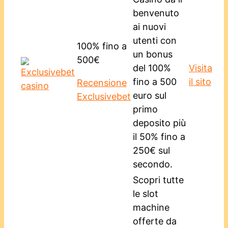
benvenuto
ai nuovi
utenti con
100% fino a
un bonus
500€
del 100%
Visita
fino a 500
il sito
Recensione
euro sul
Exclusivebet
primo
deposito più
il 50% fino a
250€ sul
secondo.
Scopri tutte
le slot
machine
offerte da