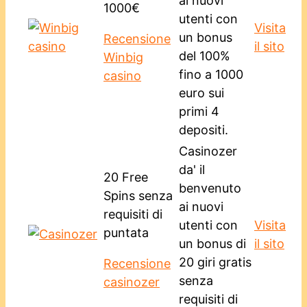
ai nuovi
1000€
utenti con
Visita
un bonus
Recensione
il sito
del 100%
Winbig
fino a 1000
casino
euro sui
primi 4
depositi.
Casinozer
da' il
20 Free
benvenuto
Spins senza
ai nuovi
requisiti di
utenti con
Visita
puntata
un bonus di
il sito
20 giri gratis
Recensione
senza
casinozer
requisiti di