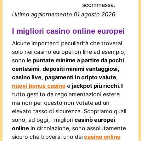
scommessa.
Ultimo aggiornamento 01 agosto 2026
.
I migliori casino online europei
Alcune importanti peculiarità che troverai
solo nei casino europei on line ad esempio,
sono le
puntate minime a partire da pochi
centesimi
,
depositi minimi vantaggiosi,
casino live
,
pagamenti in cripto valute
,
nuovi bonus
casino
e
jackpot più ricchi.
Il
tutto gestito da regolamentazioni estere
ma non per questo non votate ad un
elevato tasso di sicurezza. Scopriamo quali
sono, ad oggi, i migliori
casinò europei
online
in circolazione, sono assolutamente
sicuro che troverai uno dei
casino online