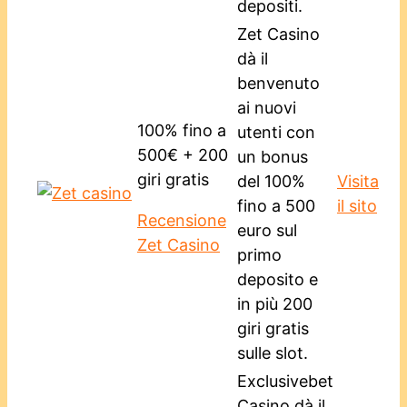
depositi.
Zet Casino
dà il
benvenuto
ai nuovi
100% fino a
utenti con
500€ + 200
un bonus
giri gratis
del 100%
Visita
fino a 500
il sito
Recensione
euro sul
Zet Casino
primo
deposito e
in più 200
giri gratis
sulle slot.
Exclusivebet
Casino dà il