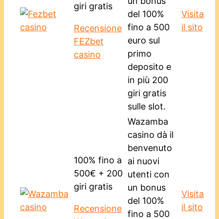
un bonus
giri gratis
del 100%
Visita
fino a 500
il sito
Recensione
euro sul
FEZbet
primo
casino
deposito e
in più 200
giri gratis
sulle slot.
Wazamba
casino dà il
benvenuto
100% fino a
ai nuovi
500€ + 200
utenti con
giri gratis
un bonus
Visita
del 100%
il sito
Recensione
fino a 500