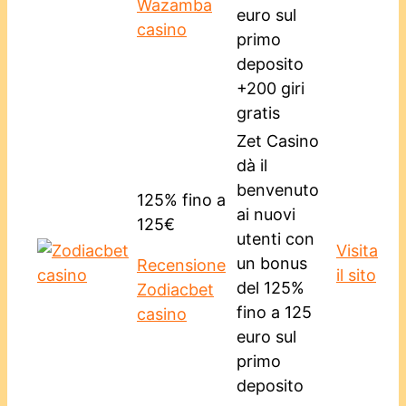
Wazamba
euro sul
casino
primo
deposito
+200 giri
gratis
Zet Casino
dà il
benvenuto
125% fino a
ai nuovi
125€
utenti con
Visita
un bonus
Recensione
il sito
del 125%
Zodiacbet
fino a 125
casino
euro sul
primo
deposito