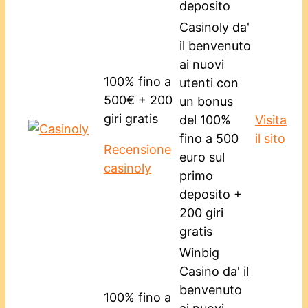
deposito
Casinoly da'
il benvenuto
ai nuovi
100% fino a
utenti con
500€ + 200
un bonus
giri gratis
del 100%
Visita
fino a 500
il sito
Recensione
euro sul
casinoly
primo
deposito +
200 giri
gratis
Winbig
Casino da' il
benvenuto
100% fino a