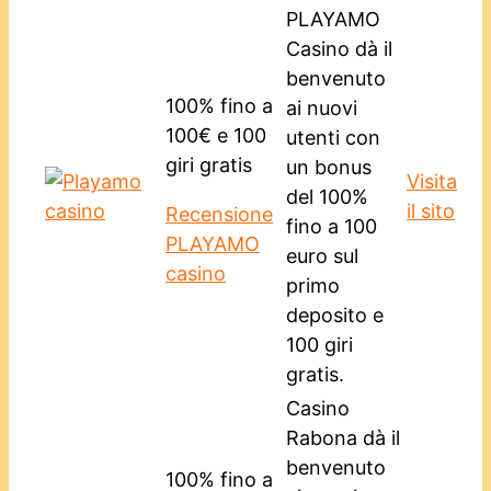
PLAYAMO
Casino dà il
benvenuto
100% fino a
ai nuovi
100€ e 100
utenti con
giri gratis
un bonus
Visita
del 100%
il sito
Recensione
fino a 100
PLAYAMO
euro sul
casino
primo
deposito e
100 giri
gratis.
Casino
Rabona dà il
benvenuto
100% fino a