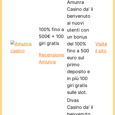
Amunra
Casino da' il
benvenuto
ai nuovi
100% fino a
utenti con
500€ + 100
un bonus
giri gratis
del 100%
Visita
fino a 500
il sito
Recensione
euro sul
Amunra
primo
deposito e
in più 100
giri gratis
sulle slot.
Divas
Casino da' il
benvenuto