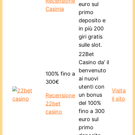
Recensione
euro sul
Casinia
primo
deposito e
in più 200
giri gratis
sulle slot.
22Bet
Casino da' il
benvenuto
100% fino a
ai nuovi
300€
utenti con
Visita
un bonus
Recensione
il sito
del 100%
22bet
fino a 300
casino
euro sul
primo