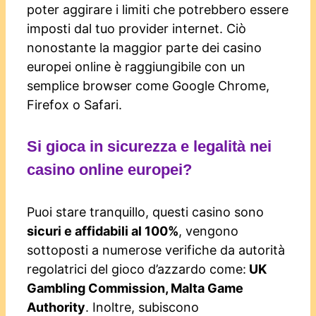
poter aggirare i limiti che potrebbero essere
imposti dal tuo provider internet. Ciò
nonostante la maggior parte dei casino
europei online è raggiungibile con un
semplice browser come Google Chrome,
Firefox o Safari.
Si gioca in sicurezza e legalità nei
casino online europei?
Puoi stare tranquillo, questi casino sono
sicuri e affidabili al 100%
, vengono
sottoposti a numerose verifiche da autorità
regolatrici del gioco d’azzardo come:
UK
Gambling Commission, Malta Game
Authority
. Inoltre, subiscono