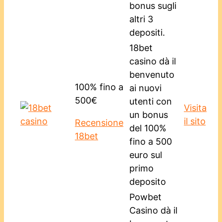
bonus sugli
altri 3
depositi.
18bet
casino dà il
benvenuto
100% fino a
ai nuovi
500€
utenti con
Visita
un bonus
il sito
Recensione
del 100%
18bet
fino a 500
euro sul
primo
deposito
Powbet
Casino dà il