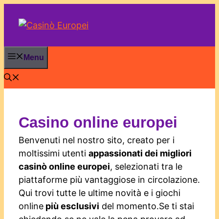
Vai
al
contenuto
Menu
Casino online europei
Benvenuti nel nostro sito, creato per i
moltissimi utenti
appassionati dei migliori
casinò online europei
, selezionati tra le
piattaforme più vantaggiose in circolazione.
Qui trovi tutte le ultime novità e i giochi
online
più esclusivi
del momento.Se ti stai